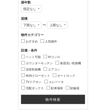
築年数
面積
〜
物件カテゴリー
おすすめ
人気物件
設備・条件
ペット可能
IHコンロ
カウンターキッチン
食器洗い乾燥機
浴室乾燥機
エアコン
W.INクローゼット
オートロック
TVドアホン
エレベータ
宅配ボックス
駐車場有
駐輪場