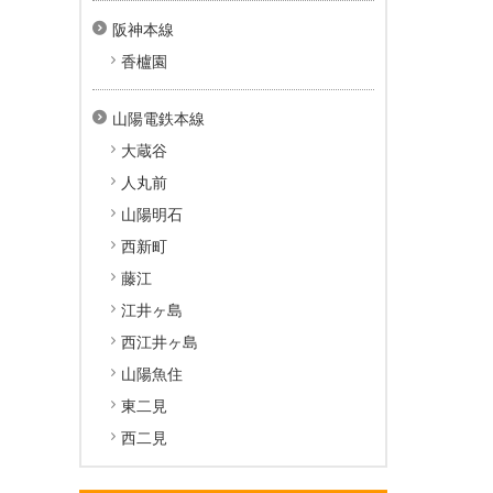
阪神本線
香櫨園
山陽電鉄本線
大蔵谷
人丸前
山陽明石
西新町
藤江
江井ヶ島
西江井ヶ島
山陽魚住
東二見
西二見