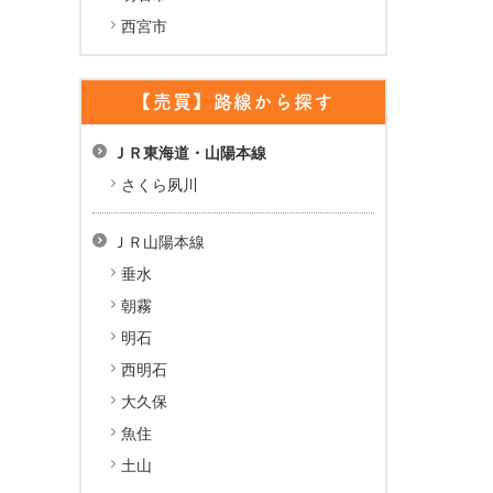
西宮市
【売買】路線から探す
ＪＲ東海道・山陽本線
さくら夙川
ＪＲ山陽本線
垂水
朝霧
明石
西明石
大久保
魚住
土山