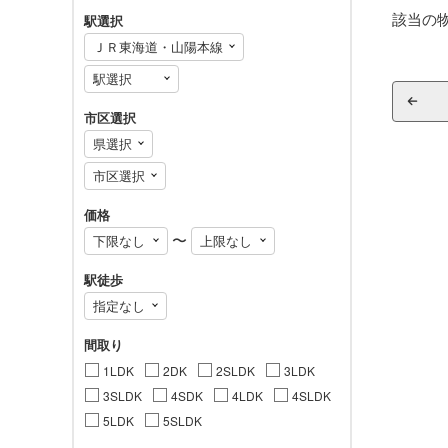
該当の
駅選択
市区選択
価格
〜
駅徒歩
間取り
1LDK
2DK
2SLDK
3LDK
3SLDK
4SDK
4LDK
4SLDK
5LDK
5SLDK