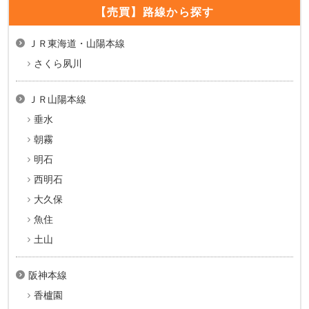
【売買】路線から探す
ＪＲ東海道・山陽本線
さくら夙川
ＪＲ山陽本線
垂水
朝霧
明石
西明石
大久保
魚住
土山
阪神本線
香櫨園