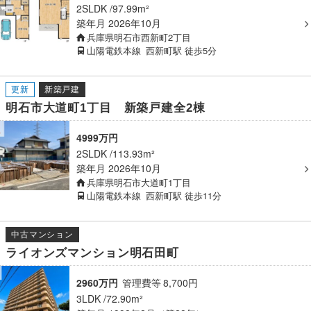
2SLDK
97.99m²
築年月
2026年10月
兵庫県明石市西新町2丁目
山陽電鉄本線
西新町駅
徒歩5分
更新
新築戸建
明石市大道町1丁目 新築戸建全2棟
4999万円
2SLDK
113.93m²
築年月
2026年10月
兵庫県明石市大道町1丁目
山陽電鉄本線
西新町駅
徒歩11分
中古マンション
ライオンズマンション明石田町
2960万円
管理費等
8,700
円
3LDK
72.90m²