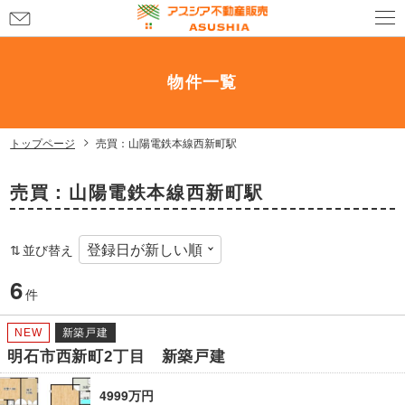
お
問
い
合
物件一覧
わ
せ
トップページ
売買：山陽電鉄本線西新町駅
売買：山陽電鉄本線西新町駅
並び替え
6
件
NEW
新築戸建
明石市西新町2丁目 新築戸建
4999万円