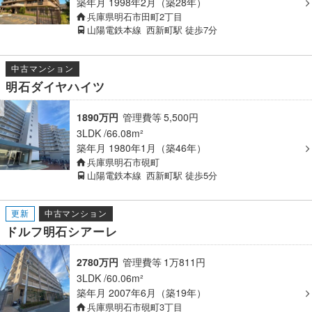
築年月
1998年2月（築28年）
兵庫県明石市田町2丁目
山陽電鉄本線
西新町駅
徒歩7分
中古マンション
明石ダイヤハイツ
1890万円
管理費等
5,500
円
3LDK
66.08m²
築年月
1980年1月（築46年）
兵庫県明石市硯町
山陽電鉄本線
西新町駅
徒歩5分
更新
中古マンション
ドルフ明石シアーレ
2780万円
管理費等
1
万
811
円
3LDK
60.06m²
築年月
2007年6月（築19年）
兵庫県明石市硯町3丁目