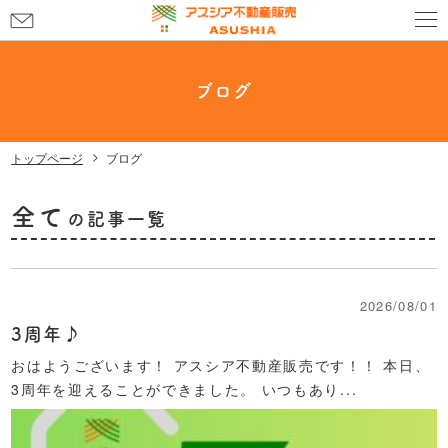
お
問
い
合
ブログ
わ
せ
トップページ
ブログ
全て
の記事一覧
2026/08/01
3周年♪
おはようございます！ アスシア不動産販売です！！ 本日、
3周年を迎えることができました。 いつもあり...