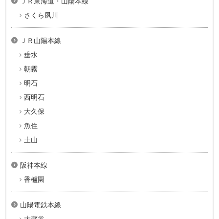
ＪＲ東海道・山陽本線
さくら夙川
ＪＲ山陽本線
垂水
朝霧
明石
西明石
大久保
魚住
土山
阪神本線
香櫨園
山陽電鉄本線
大蔵谷