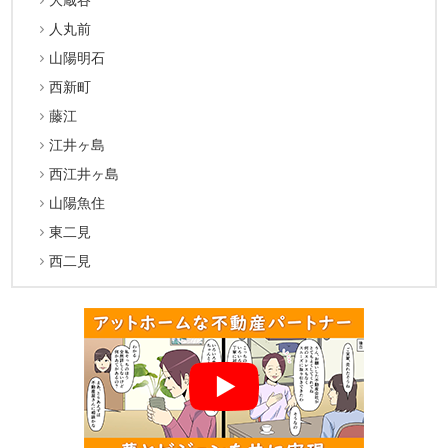
人丸前
山陽明石
西新町
藤江
江井ヶ島
西江井ヶ島
山陽魚住
東二見
西二見