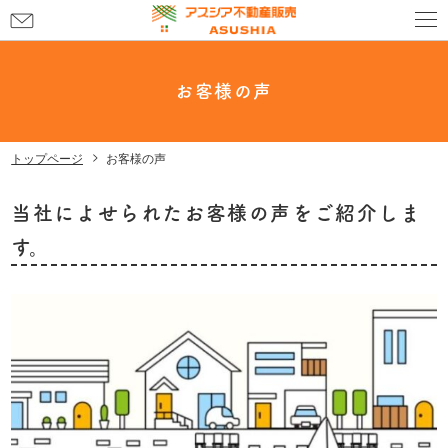
お
問
い
合
お客様の声
わ
せ
トップページ
お客様の声
当社によせられたお客様の声をご紹介しま
す。